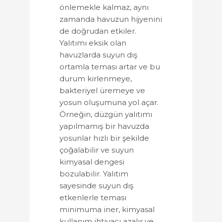
önlemekle kalmaz, aynı
zamanda havuzun hijyenini
de doğrudan etkiler.
Yalıtımı eksik olan
havuzlarda suyun dış
ortamla teması artar ve bu
durum kirlenmeye,
bakteriyel üremeye ve
yosun oluşumuna yol açar.
Örneğin, düzgün yalıtımı
yapılmamış bir havuzda
yosunlar hızlı bir şekilde
çoğalabilir ve suyun
kimyasal dengesi
bozulabilir. Yalıtım
sayesinde suyun dış
etkenlerle teması
minimuma iner, kimyasal
kullanım ihtiyacı azalır ve