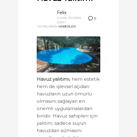
Felix
CUMA, 03 EKIM
0
2025
/
YAYINLANAN
HABERLER
Havuz yalıtımı
, hem estetik
hem de işlevsel açıdan
havuzların uzun ömürlü
olmasını sağlayan en
önemli uygulamalardan
biridir. Havuz sahipleri için
yalıtım, sadece suyun
havuzdan sızmasını