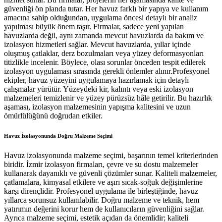
güvenliği ön planda tutar. Her havuz farklı bir yapıya ve kullanım
amacına sahip olduğundan, uygulama öncesi detaylı bir analiz
yapılması büyük önem taşır. Firmalar, sadece yeni yapılan
havuzlarda değil, aynı zamanda mevcut havuzlarda da bakım ve
izolasyon hizmetleri sağlar. Mevcut havuzlarda, yıllar içinde
oluşmuş çatlaklar, derz bozulmaları veya yüzey deformasyonları
titizlikle incelenir. Böylece, olası sorunlar önceden tespit edilerek
izolasyon uygulaması sırasında gerekli önlemler alınır.Profesyonel
ekipler, havuz yüzeyini uygulamaya hazırlamak için detaylı
çalışmalar yürütür. Yüzeydeki kir, kalıntı veya eski izolasyon
malzemeleri temizlenir ve yüzey pürüzsüz hâle getirilir. Bu hazırlık
aşaması, izolasyon malzemesinin yapışma kalitesini ve uzun
ömürlülüğünü doğrudan etkiler.
Havuz İzolasyonunda Doğru Malzeme Seçimi
Havuz izolasyonunda malzeme seçimi, başarının temel kriterlerinden
biridir. İzmir izolasyon firmaları, çevre ve su dostu malzemeler
kullanarak dayanıklı ve güvenli çözümler sunar. Kaliteli malzemeler,
çatlamalara, kimyasal etkilere ve aşırı sıcak-soğuk değişimlerine
karşı dirençlidir. Profesyonel uygulama ile birleştiğinde, havuz
yıllarca sorunsuz kullanılabilir. Doğru malzeme ve teknik, hem
yatırımın değerini korur hem de kullanıcıların güvenliğini sağlar.
Ayrıca malzeme seçimi, estetik açıdan da önemlidir; kaliteli