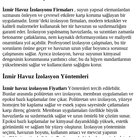
İzmir Havuz İzolasyonu Firmaları
, suyun yapısal elemanlardan
sızmasını önleyen ve çevresel etkilere karşı koruma sağlayan bir
uygulamadır. İzmir’deki izolasyon firmaları, modern teknikler ve
kaliteli malzemeler kullanarak her tür havuzun su sızdırmazlığını
garanti eder. İzolasyon yapılmamış havuzlarda, su sızıntıları zamanla
betonarme çatlaklarına, nem kaynaklı deformasyonlara ve maliyetli
onarımlara yol açabilir. Profesyonel izolasyon çalışmaları, bu tür
sorunların önüne geçer ve havuzun uzun yıllar boyunca sorunsuz
çalışmasını sağlar. Ayrıca izolasyon, havuz suyunun kimyasal
dengesinin korunmasına yardımcı olur; bu da hijyen standartlarının
yükselmesini sağlar ve kullanıcıların sağlığını korur.
İzmir Havuz İzolasyon Yöntemleri
İzmir havuz izolasyon Fiyatları
Yöntemleri tercih edilebilir.
Bunlar arasında poliüretan sıvı izolasyon, membran uygulamaları ve
epoksi bazlı kaplamalar öne çıkar. Poliüretan sıvı izolasyon, yüzeye
homojen bir kaplama sağlar ve esnek yapısı sayesinde çatlamalara
karşı direnç gösterir. Membran uygulamaları özellikle büyük
havuzlarda su sızdırmazlık sağlar ve uzun ömürlü bir çözüm sunar.
Epoksi bazlı kaplamalar ise kimyasal dayanıklılığı yüksek, estetik
görünümlü ve sağlam bir yüzey oluşturur. İzolasyon yönteminin
seçimi, havuzun boyutu, kullanım amacı ve mevcut yapının