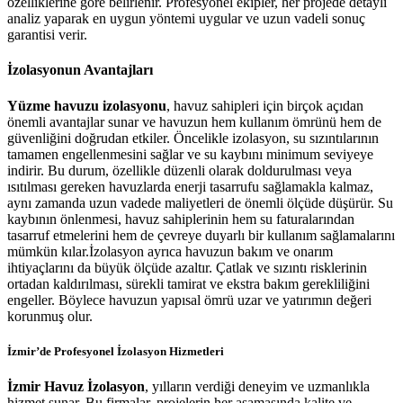
özelliklerine göre belirlenir. Profesyonel ekipler, her projede detaylı
analiz yaparak en uygun yöntemi uygular ve uzun vadeli sonuç
garantisi verir.
İzolasyonun Avantajları
Yüzme havuzu izolasyonu
, havuz sahipleri için birçok açıdan
önemli avantajlar sunar ve havuzun hem kullanım ömrünü hem de
güvenliğini doğrudan etkiler. Öncelikle izolasyon, su sızıntılarının
tamamen engellenmesini sağlar ve su kaybını minimum seviyeye
indirir. Bu durum, özellikle düzenli olarak doldurulması veya
ısıtılması gereken havuzlarda enerji tasarrufu sağlamakla kalmaz,
aynı zamanda uzun vadede maliyetleri de önemli ölçüde düşürür. Su
kaybının önlenmesi, havuz sahiplerinin hem su faturalarından
tasarruf etmelerini hem de çevreye duyarlı bir kullanım sağlamalarını
mümkün kılar.İzolasyon ayrıca havuzun bakım ve onarım
ihtiyaçlarını da büyük ölçüde azaltır. Çatlak ve sızıntı risklerinin
ortadan kaldırılması, sürekli tamirat ve ekstra bakım gerekliliğini
engeller. Böylece havuzun yapısal ömrü uzar ve yatırımın değeri
korunmuş olur.
İzmir’de Profesyonel İzolasyon Hizmetleri
İzmir Havuz İzolasyon
, yılların verdiği deneyim ve uzmanlıkla
hizmet sunar. Bu firmalar, projelerin her aşamasında kalite ve