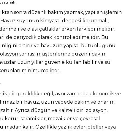
 Uzatmak
ktan sonra düzenli bakım yapmak, yapılan işlemin
. Havuz suyunun kimyasal dengesi korunmalı,
enmeli ve olası çatlaklar erken fark edilmelidir.
leri de periyodik olarak kontrol edilmelidir. Bu
inliğini artırır ve havuzun yapısal bütünlüğünü
izolasyon sonrası müşterilerine düzenli bakım
vuzlar uzun yıllar güvenle kullanılabilir ve su
 sorunları minimuma iner.
r
nik bir gereklilik değil, aynı zamanda ekonomik ve
ızdırmaz bir havuz, uzun vadede bakım ve onarım
altır. Ayrıca düzgün ve kaliteli bir izolasyon,
korur; seramikler, mozaikler ve çevresel
adan kalır. Özellikle yazlık evler, oteller veya