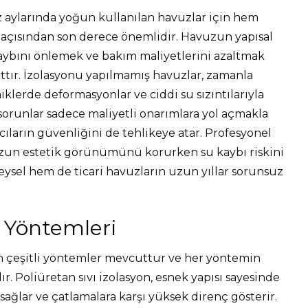
az aylarında yoğun kullanılan havuzlar için hem
çısından son derece önemlidir. Havuzun yapısal
bını önlemek ve bakım maliyetlerini azaltmak
ttır. İzolasyonu yapılmamış havuzlar, zamanla
klerde deformasyonlar ve ciddi su sızıntılarıyla
r sorunlar sadece maliyetli onarımlara yol açmakla
ıların güvenliğini de tehlikeye atar. Profesyonel
uzun estetik görünümünü korurken su kaybı riskini
ysel hem de ticari havuzların uzun yıllar sorunsuz
 Yöntemleri
n çeşitli yöntemler mevcuttur ve her yöntemin
r. Poliüretan sıvı izolasyon, esnek yapısı sayesinde
ağlar ve çatlamalara karşı yüksek direnç gösterir.