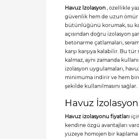
Havuz İzolasyon
, özellikle y
güvenlik hem de uzun ömür a
bütünlüğünü korumak, su kay
açısından doğru izolasyon şar
betonarme çatlamaları, serami
karşı karşıya kalabilir. Bu tü
kalmaz, aynı zamanda kullanıc
izolasyon uygulamaları, hav
minimuma indirir ve hem bire
şekilde kullanılmasını sağlar.
Havuz İzolasyon
Havuz izolasyonu fiyatları
içi
kendine özgü avantajları vardı
yüzeye homojen bir kaplama s