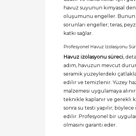
havuz suyunun kimyasal denges
oluşumunu engeller. Bunun y
sorunları engeller; teras, p
katkı sağlar.
Profesyonel Havuz İzolasyonu Sür
Havuz izolasyonu süreci
, det
adım, havuzun mevcut durumu
seramik yüzeylerdeki çatlakla
edilir ve temizlenir. Yüzey ha
malzemesi uygulamaya alınır
teknikle kaplanır ve gerekli
sonra su testi yapılır; böylec
edilir. Profesyonel bir uyg
olmasını garanti eder.