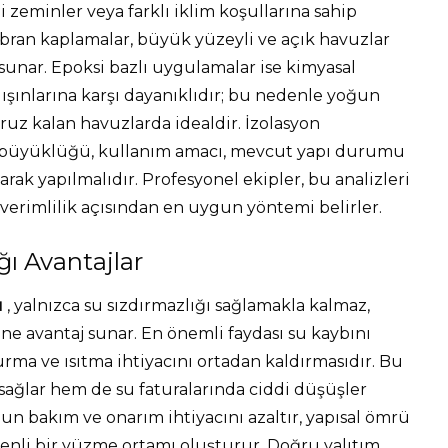
 zeminler veya farklı iklim koşullarına sahip
mbran kaplamalar, büyük yüzeyli ve açık havuzlar
unar. Epoksi bazlı uygulamalar ise kimyasal
ışınlarına karşı dayanıklıdır; bu nedenle yoğun
uz kalan havuzlarda idealdir. İzolasyon
 büyüklüğü, kullanım amacı, mevcut yapı durumu
narak yapılmalıdır. Profesyonel ekipler, bu analizleri
erimlilik açısından en uygun yöntemi belirler.
ğı Avantajlar
u
, yalnızca su sızdırmazlığı sağlamakla kalmaz,
ne avantaj sunar. En önemli faydası su kaybını
rma ve ısıtma ihtiyacını ortadan kaldırmasıdır. Bu
sağlar hem de su faturalarında ciddi düşüşler
zun bakım ve onarım ihtiyacını azaltır, yapısal ömrü
üvenli bir yüzme ortamı oluşturur. Doğru yalıtım,