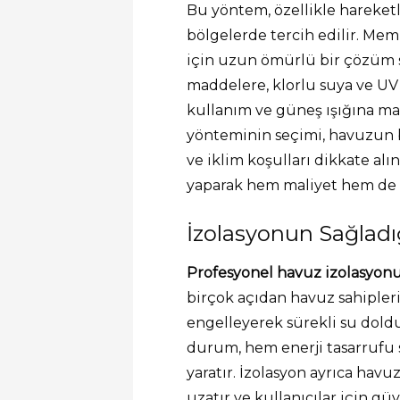
Bu yöntem, özellikle hareketli
bölgelerde tercih edilir. Me
için uzun ömürlü bir çözüm s
maddelere, klorlu suya ve UV 
kullanım ve güneş ışığına mar
yönteminin seçimi, havuzun
ve iklim koşulları dikkate alı
yaparak hem maliyet hem de v
İzolasyonun Sağladı
Profesyonel havuz izolasyon
birçok açıdan havuz sahipleri
engelleyerek sürekli su doldu
durum, hem enerji tasarrufu 
yaratır. İzolasyon ayrıca havu
uzatır ve kullanıcılar için g