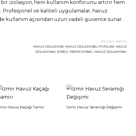
ış bir izolasyon, hem kullanım konforunu artırır hem
. Profesyonel ve kaliteli uygulamalar, havuz
e kullanım açısından uzun vadeli güvence sunar.
TAGGED UNDER:
HAVUZ İZOLASYON
,
HAVUZ IZOLASYONU FIYATLARI
,
HAVUZ
IZOLASYONU SÜRECI
,
PROFESYONEL HAVUZ IZOLASYONU
zmir Havuz Kaçağı Tamiri
İzmir Havuz Seramiği Değişimi