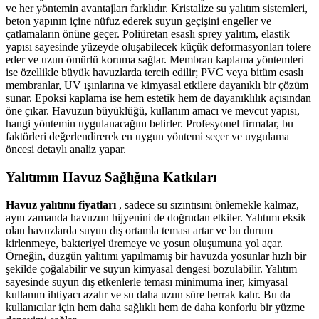
ve her yöntemin avantajları farklıdır. Kristalize su yalıtım sistemleri,
beton yapının içine nüfuz ederek suyun geçişini engeller ve
çatlamaların önüne geçer. Poliüretan esaslı sprey yalıtım, elastik
yapısı sayesinde yüzeyde oluşabilecek küçük deformasyonları tolere
eder ve uzun ömürlü koruma sağlar. Membran kaplama yöntemleri
ise özellikle büyük havuzlarda tercih edilir; PVC veya bitüm esaslı
membranlar, UV ışınlarına ve kimyasal etkilere dayanıklı bir çözüm
sunar. Epoksi kaplama ise hem estetik hem de dayanıklılık açısından
öne çıkar. Havuzun büyüklüğü, kullanım amacı ve mevcut yapısı,
hangi yöntemin uygulanacağını belirler. Profesyonel firmalar, bu
faktörleri değerlendirerek en uygun yöntemi seçer ve uygulama
öncesi detaylı analiz yapar.
Yalıtımın Havuz Sağlığına Katkıları
Havuz yalıtımı fiyatları
, sadece su sızıntısını önlemekle kalmaz,
aynı zamanda havuzun hijyenini de doğrudan etkiler. Yalıtımı eksik
olan havuzlarda suyun dış ortamla teması artar ve bu durum
kirlenmeye, bakteriyel üremeye ve yosun oluşumuna yol açar.
Örneğin, düzgün yalıtımı yapılmamış bir havuzda yosunlar hızlı bir
şekilde çoğalabilir ve suyun kimyasal dengesi bozulabilir. Yalıtım
sayesinde suyun dış etkenlerle teması minimuma iner, kimyasal
kullanım ihtiyacı azalır ve su daha uzun süre berrak kalır. Bu da
kullanıcılar için hem daha sağlıklı hem de daha konforlu bir yüzme