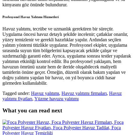
kimyasını göz önünde bulundurur.
Profesyonel Havuz Yalıtımı Hizmetleri
Havuz yalıtımı, tecrübe ve uzmanlık gerektiren bir süreçtir.
Uygulama öncesi havuz detaylı şekilde incelenir; çatlaklar onarılır,
yüzey temizlenir ve gerekli hazırlıklar yapılır. Ardından seçilen
yalıtım yöntemi titizlikle uygulanır. Profesyonel ekipler, uygulama
sırasında suyun tüm bölgelerini kapsayacak şekilde çalışır ve
sızdırmazlığı garanti eder. Ayrıca, uygulama sonrası testler yapılarak
yalıtımın etkinliği kontrol edilir. Bu profesyonel yaklaşım, hem
havuzun ömrünü uzatır hem de ileride oluşabilecek maliyetli
tamirlerin önüne geçer. Örneğin, düzenli olarak bakım yapılan ve
doğru yalıtımı yapılan bir havuz, on yıl boyunca ciddi hasar
görmeden kullanılabilir.
Tagged under:
Havuz yalıtımı
,
Havuz yalıtımı firmaları
,
Havuz
yalıtımı fiyatları
,
Yüzme havuzu yalıtımı
What you can read next