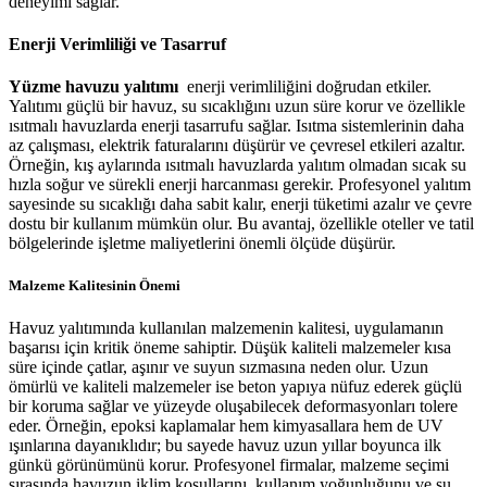
deneyimi sağlar.
Enerji Verimliliği ve Tasarruf
Yüzme havuzu yalıtımı
enerji verimliliğini doğrudan etkiler.
Yalıtımı güçlü bir havuz, su sıcaklığını uzun süre korur ve özellikle
ısıtmalı havuzlarda enerji tasarrufu sağlar. Isıtma sistemlerinin daha
az çalışması, elektrik faturalarını düşürür ve çevresel etkileri azaltır.
Örneğin, kış aylarında ısıtmalı havuzlarda yalıtım olmadan sıcak su
hızla soğur ve sürekli enerji harcanması gerekir. Profesyonel yalıtım
sayesinde su sıcaklığı daha sabit kalır, enerji tüketimi azalır ve çevre
dostu bir kullanım mümkün olur. Bu avantaj, özellikle oteller ve tatil
bölgelerinde işletme maliyetlerini önemli ölçüde düşürür.
Malzeme Kalitesinin Önemi
Havuz yalıtımında kullanılan malzemenin kalitesi, uygulamanın
başarısı için kritik öneme sahiptir. Düşük kaliteli malzemeler kısa
süre içinde çatlar, aşınır ve suyun sızmasına neden olur. Uzun
ömürlü ve kaliteli malzemeler ise beton yapıya nüfuz ederek güçlü
bir koruma sağlar ve yüzeyde oluşabilecek deformasyonları tolere
eder. Örneğin, epoksi kaplamalar hem kimyasallara hem de UV
ışınlarına dayanıklıdır; bu sayede havuz uzun yıllar boyunca ilk
günkü görünümünü korur. Profesyonel firmalar, malzeme seçimi
sırasında havuzun iklim koşullarını, kullanım yoğunluğunu ve su