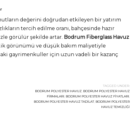
ar
nutların değerini doğrudan etkileyen bir yatırım
yazlıkların tercih edilme oranı, bahçesinde hazır
le görülür şekilde artar.
Bodrum Fiberglass Havuz
etik görünümü ve düşük bakım maliyetiyle
aki gayrimenkuller için uzun vadeli bir kazanç
TAGGED UNDER:
BODRUM POLYESTER HAVUZ
,
BODRUM POLYESTER HAVUZ
FIRMALARI
,
BODRUM POLYESTER HAVUZ FIYATLARI
,
BODRUM POLYESTER HAVUZ TADILAT
,
BODRUM POLYESTER
HAVUZ TEMIZLIĞI