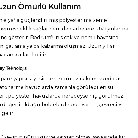
 Uzun Ömürlü Kullanım
m elyafla güçlendirilmiş polyester malzeme
, hem esneklik sağlar hem de darbelere, UV ışınlarına
renç gösterir. Bodrum’un sıcak ve nemli havasına
, çatlama ya da kabarma oluşmaz. Uzun yıllar
dan kullanılabilir.
y Teknolojisi
kpare yapısı sayesinde sızdırmazlık konusunda üst
Betonarme havuzlarda zamanla görülebilen su
leri, polyester havuzlarda neredeyse hiç görülmez.
 değerli olduğu bölgelerde bu avantaj, çevreci ve
gelir.
 yüzeyinin pürüzsüz ve kaygan olması sayesinde kir,