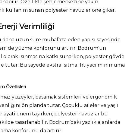
şanabilir. Özellikle şehir merkezine yakın
li kullanım sunan polyester havuzlar öne çıkar.
nerji Verimliliği
ıyı daha uzun süre muhafaza eden yapısı sayesinde
 hem de yüzme konforunu artırır. Bodrum’un
l olarak ısınmasına katkı sunarken, polyester gövde
de tutar. Bu sayede ekstra ısıtma ihtiyacı minimuma
m Özellikleri
aymaz yüzeyler, basamak sistemleri ve ergonomik
venliğini ön planda tutar. Çocuklu aileler ve yaşlı
 hayati önem taşırken, polyester havuzlar bu
ekilde tasarlanabilir. Bodrum’daki yazlık alanlarda
rlama konforunu da artırır.