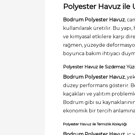
Polyester Havuz ile
Bodrum Polyester Havuz
, ca
kullanılarak üretilir. Bu yapı
ve kimyasal etkilere karşı di
rağmen, yüzeyde deformasyon
boyunca bakım ihtiyacı duyma
Polyester Havuz ile Sızdırmaz Yüze
Bodrum Polyester Havuz
, ye
düzey performans gösterir. 
kaçakları ve yalıtım problem
Bodrum gibi su kaynaklarının
ekonomik bir tercih anlamına 
Polyester Havuz ile Temizlik Kolaylığı
Bodrum Polyester Havuz
, iç